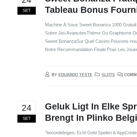
Tableau Bonus Fourn
SET
Machine À Sous Sweet Bonanza 1000 Gratuit 
Sobre Jeu AvancéesThème Ou Graphisme Du 
Sweet BonanzaSur Quel Casino Pouvons-nous
Notre Recommandation Finale Pour Les Joueu
BY
EDUARDO TESTE
SLOTS
COMM
Geluk Ligt In Elke Sp
24
Brengt In Plinko Bel
SET
"beoordelingen, Echt Geld Spelen & AppConten