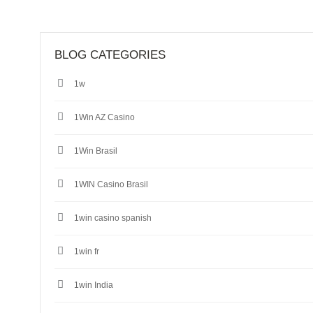
BLOG CATEGORIES
1w
1Win AZ Casino
1Win Brasil
1WIN Casino Brasil
1win casino spanish
1win fr
1win India