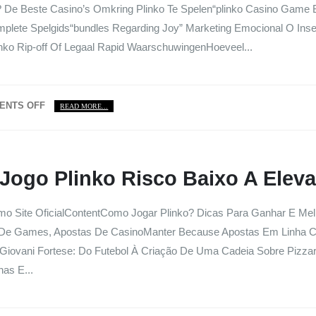
en? De Beste Casino’s Omkring Plinko Te Spelen“plinko Casino Game B
lete Spelgids“bundles Regarding Joy” Marketing Emocional O Insen
inko Rip-off Of Legaal Rapid WaarschuwingenHoeveel...
ENTS OFF
READ MORE...
ut Jogo Plinko Risco Baixo A Ele
mo Site OficialContentComo Jogar Plinko? Dicas Para Ganhar E Mel
a De Games, Apostas De CasinoManter Because Apostas Em Linha 
Giovani Fortese: Do Futebol À Criação De Uma Cadeia Sobre Pizzar
has E...