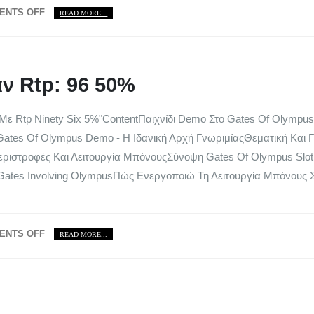
ENTS OFF
READ MORE...
ν Rtp: 96 50%
 Με Rtp Ninety Six 5%"ContentΠαιχνίδι Demo Στο Gates Of Olympus
Gates Of Olympus Demo - Η Ιδανική Αρχή ΓνωριμίαςΘεματική Και 
ριστροφές Και Λειτουργία ΜπόνουςΣύνοψη Gates Of Olympus Slot
ates Involving OlympusΠώς Ενεργοποιώ Τη Λειτουργία Μπόνους Στο
ENTS OFF
READ MORE...