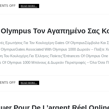
ENTS OFF
READ MORE...
f Olympus Τον Αγαπημένο Σας Κ
νές Ερωτήσεις Για Τον Κουλοχέρη Gates Of OlympusΣύμβολα Και Σ
 OlympusGates Associated With Olympus 1000 Δωρεάν – Παίξτε Χω
η Του Κουλοχέρη Για Έλληνες Παίκτες"Entrances Of Olympus One 
es Of Olympus 1000 Μπόνους & Δωρεάν Περιστροφές – Όλα Όσα Πρ
ENTS OFF
READ MORE...
er Pour De L’argent Réel Online