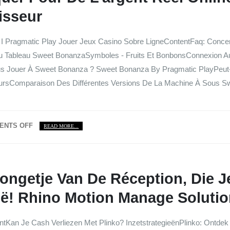
isseur
I Pragmatic Play Jouer Jeux Casino Sobre LigneContentFaq: Conce
Tableau Sweet BonanzaSymboles - Fruits Et BonbonsConnexion Au
 Jouer À Sweet Bonanza ? Sweet Bonanza By Pragmatic PlayPeut-
rsComparaison Des Différentes Versions De La Machine À Sous Sw
ENTS OFF
READ MORE...
rongetje Van De Réception, Die 
gië! Rhino Motion Manage Soluti
tKan Je Cash Verliezen Met Plinko? InzetstrategieënPlinko: Ontdek