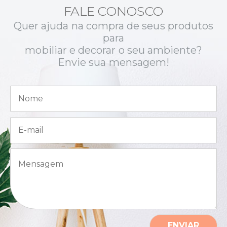
FALE CONOSCO
Quer ajuda na compra de seus produtos
para
mobiliar e decorar o seu ambiente?
Envie sua mensagem!
N
o
m
e
E
*
-
m
a
M
i
e
l
n
*
s
a
g
e
m
ENVIAR