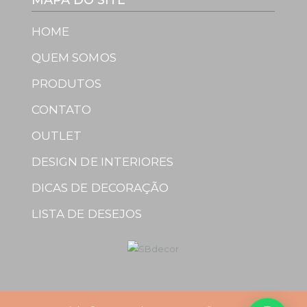
HOME
QUEM SOMOS
PRODUTOS
CONTATO
OUTLET
DESIGN DE INTERIORES
DICAS DE DECORAÇÃO
LISTA DE DESEJOS