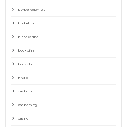
bbrbet colombia
bbrbet mx
bizzo casino
book of ra
book of ra it
Brand
casibom tr
casibom-tg
casino