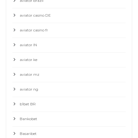
aviator brazil
aviator casino DE
aviator casino fr
aviator IN
aviator ke
aviator mz
aviator ng
b1bet BR
Bankobet
Basaribet