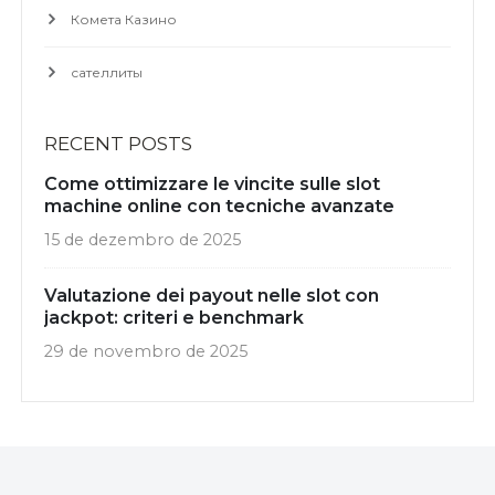
Комета Казино
сателлиты
RECENT POSTS
Come ottimizzare le vincite sulle slot
machine online con tecniche avanzate
15 de dezembro de 2025
Valutazione dei payout nelle slot con
jackpot: criteri e benchmark
29 de novembro de 2025