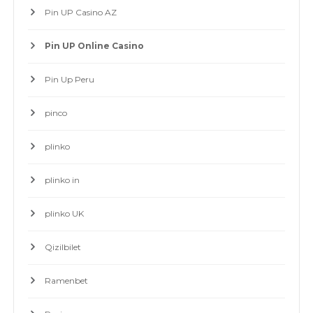
Pin UP Casino AZ
Pin UP Online Casino
Pin Up Peru
pinco
plinko
plinko in
plinko UK
Qizilbilet
Ramenbet