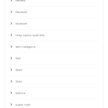
Review
Reviewe
reviewer
ricky casino australia
Sem categoria
Slot
Slots
Slots`
slottica
sugar rush