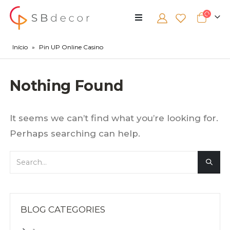
Início
»
Pin UP Online Casino
Nothing Found
It seems we can’t find what you’re looking for.
Perhaps searching can help.
BLOG CATEGORIES