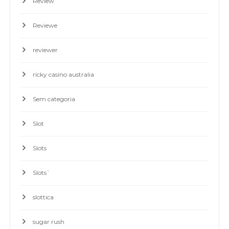
Review
Reviewe
reviewer
ricky casino australia
Sem categoria
Slot
Slots
Slots`
slottica
sugar rush