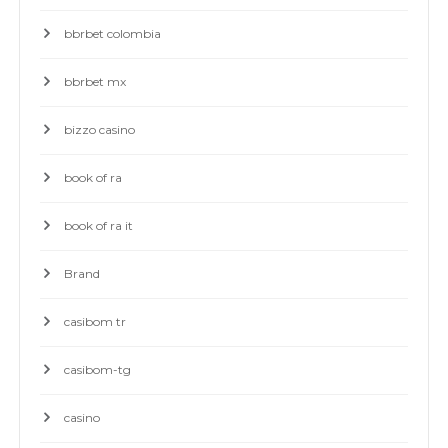
bbrbet colombia
bbrbet mx
bizzo casino
book of ra
book of ra it
Brand
casibom tr
casibom-tg
casino