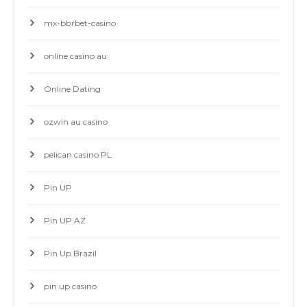
mx-bbrbet-casino
online casino au
Online Dating
ozwin au casino
pelican casino PL
Pin UP
Pin UP AZ
Pin Up Brazil
pin up casino