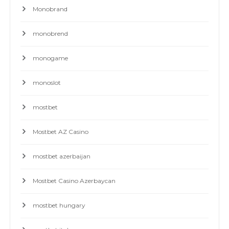
Monobrand
monobrend
monogame
monoslot
mostbet
Mostbet AZ Casino
mostbet azerbaijan
Mostbet Casino Azerbaycan
mostbet hungary