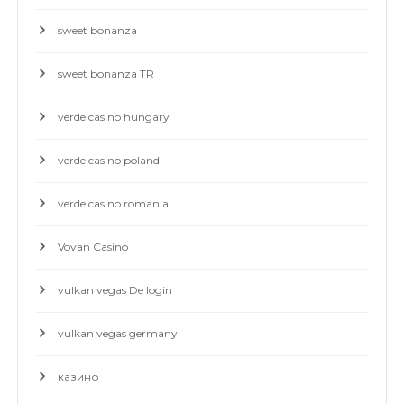
sweet bonanza
sweet bonanza TR
verde casino hungary
verde casino poland
verde casino romania
Vovan Casino
vulkan vegas De login
vulkan vegas germany
казино