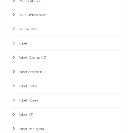
1win Turkiye
1win uzbekistan
1winRussia
1xbet
1xbet Casino AZ
1xbet casino BD
1xbet india
1xbet Korea
1xbet KR
1xbet malaysia