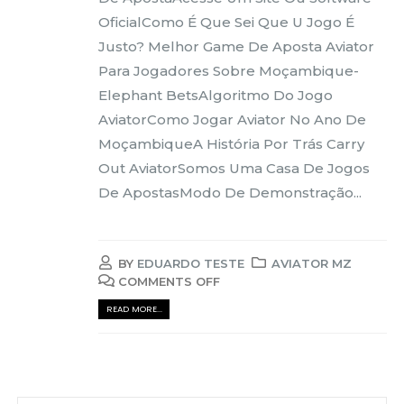
OficialComo É Que Sei Que U Jogo É
Justo? Melhor Game De Aposta Aviator
Para Jogadores Sobre Moçambique-
Elephant BetsAlgoritmo Do Jogo
AviatorComo Jogar Aviator No Ano De
MoçambiqueA História Por Trás Carry
Out AviatorSomos Uma Casa De Jogos
De ApostasModo De Demonstração...
BY
EDUARDO TESTE
AVIATOR MZ
COMMENTS OFF
READ MORE...