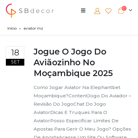
Início
»
aviator mz
Jogue O Jogo Do
18
Aviãozinho No
SET
Moçambique 2025
Como Jogar Aviator Na Elephantbet
Moçambique?ContentJogo Do Aviador –
Revisão Do JogoChat Do Jogo
AviatorDicas E Truques Para O
AviatorPosso Especificar Limites De
Apostas Para Gerir O Meu Jogo? Opções
De ApostaAcesse Um Site Ou Software