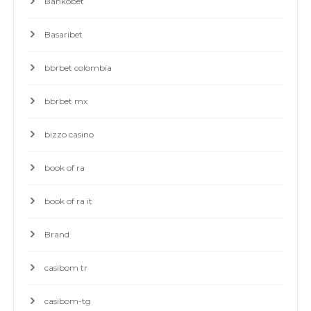
Bankobet
Basaribet
bbrbet colombia
bbrbet mx
bizzo casino
book of ra
book of ra it
Brand
casibom tr
casibom-tg