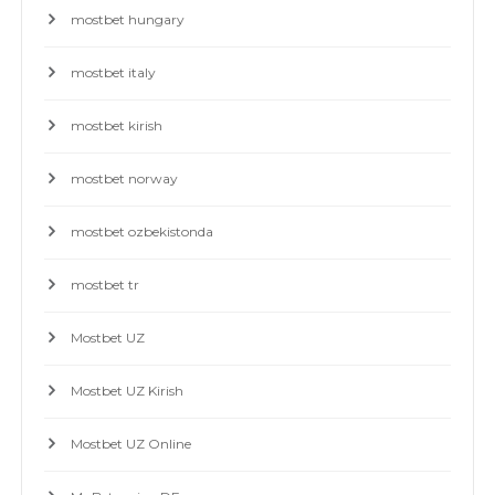
mostbet hungary
mostbet italy
mostbet kirish
mostbet norway
mostbet ozbekistonda
mostbet tr
Mostbet UZ
Mostbet UZ Kirish
Mostbet UZ Online