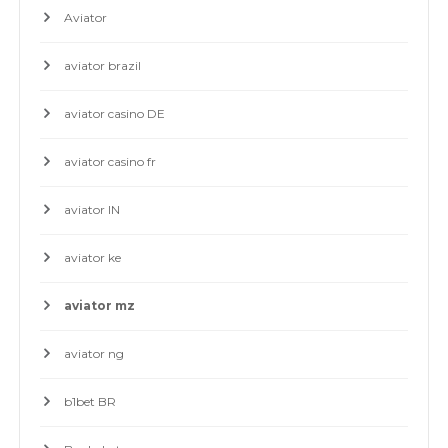
Aviator
aviator brazil
aviator casino DE
aviator casino fr
aviator IN
aviator ke
aviator mz
aviator ng
b1bet BR