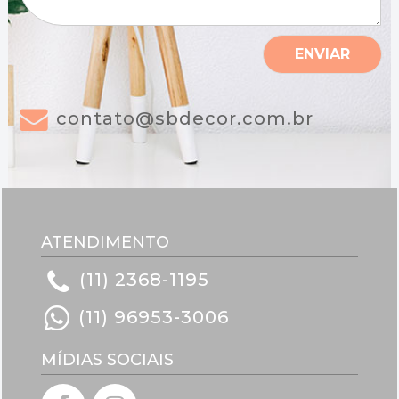
g
e
m
ENVIAR
*
contato@sbdecor.com.br
ATENDIMENTO
(11) 2368-1195
(11) 96953-3006
MÍDIAS SOCIAIS