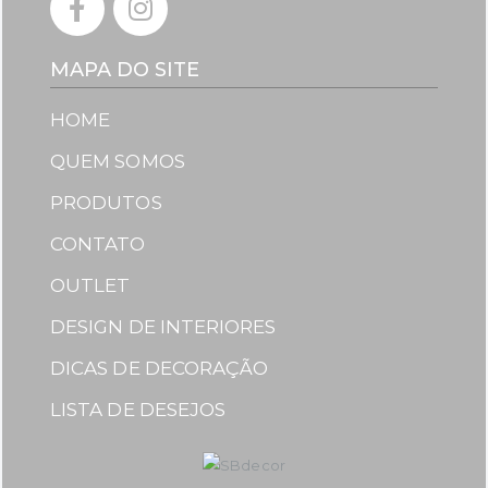
MAPA DO SITE
HOME
QUEM SOMOS
PRODUTOS
CONTATO
OUTLET
DESIGN DE INTERIORES
DICAS DE DECORAÇÃO
LISTA DE DESEJOS