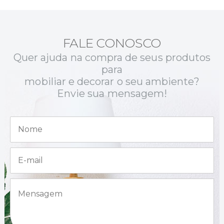
FALE CONOSCO
Quer ajuda na compra de seus produtos
para
mobiliar e decorar o seu ambiente?
Envie sua mensagem!
N
o
m
e
E
*
-
m
a
M
i
e
l
n
*
s
a