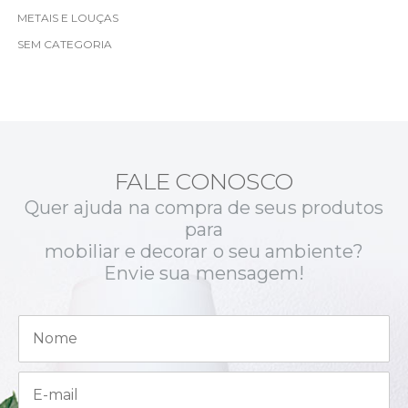
METAIS E LOUÇAS
SEM CATEGORIA
FALE CONOSCO
Quer ajuda na compra de seus produtos
para
mobiliar e decorar o seu ambiente?
Envie sua mensagem!
N
o
m
e
E
*
-