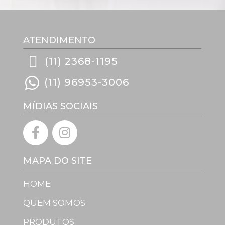
ATENDIMENTO
(11) 2368-1195
(11) 96953-3006
MÍDIAS SOCIAIS
MAPA DO SITE
HOME
QUEM SOMOS
PRODUTOS