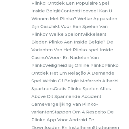
Plinko: Ontdek Een Populaire Spel
Inside BelgiëContentHoeveel Kan U
Winnen Met Plinko? Welke Apparaten
Zijn Geschikt Voor Een Spelen Van
Plinko? Welke Spelontwikkelaars
Bieden Plinko Aan Inside België? De
Varianten Van Het Plinko-spel Inside
Casino'sVoor- En Nadelen Van
PlinkoVeiligheid Bij Online PlinkoPlinko:
Ontdek Het Em Relação À Demande
Spel Within Of België Mofarreh Alharbi
&partnersGratis Plinko Spelen Alles
Above Dit Spannende Accident
GameVergelijking Van Plinko-
variantenStappen Om A Respeito De
Plinko App Voor Android Te
Downloaden En InstallerenStrategieën