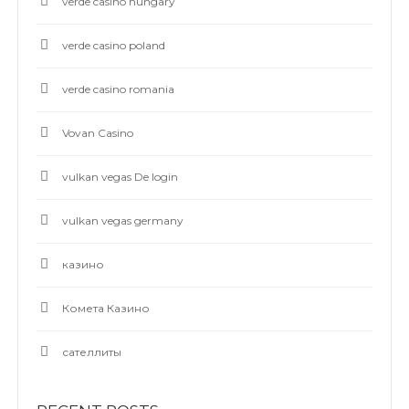
verde casino hungary
verde casino poland
verde casino romania
Vovan Casino
vulkan vegas De login
vulkan vegas germany
казино
Комета Казино
сателлиты