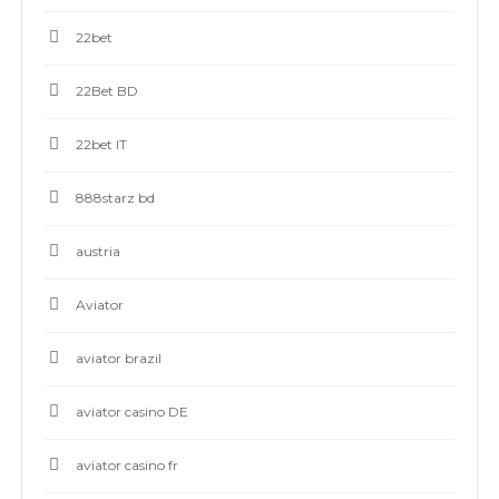
22bet
22Bet BD
22bet IT
888starz bd
austria
Aviator
aviator brazil
aviator casino DE
aviator casino fr