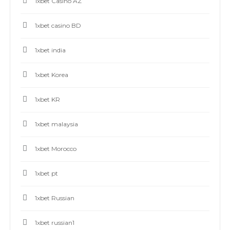
1xbet Casino AZ
1xbet casino BD
1xbet india
1xbet Korea
1xbet KR
1xbet malaysia
1xbet Morocco
1xbet pt
1xbet Russian
1xbet russian1