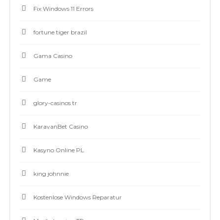
Fix Windows 11 Errors
fortune tiger brazil
Gama Casino
Game
glory-casinos tr
KaravanBet Casino
Kasyno Online PL
king johnnie
Kostenlose Windows Reparatur