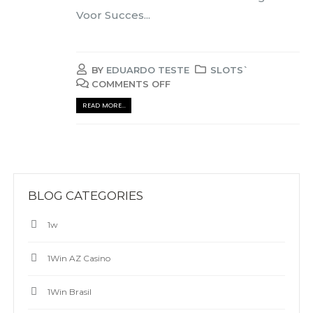
Voor Succes...
BY
EDUARDO TESTE
SLOTS`
COMMENTS OFF
READ MORE...
BLOG CATEGORIES
1w
1Win AZ Casino
1Win Brasil