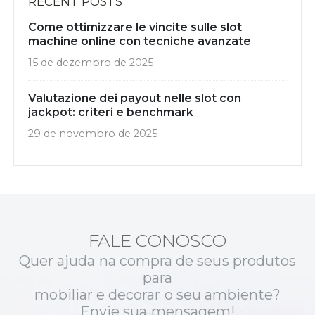
RECENT POSTS
Come ottimizzare le vincite sulle slot
machine online con tecniche avanzate
15 de dezembro de 2025
Valutazione dei payout nelle slot con
jackpot: criteri e benchmark
29 de novembro de 2025
FALE CONOSCO
Quer ajuda na compra de seus produtos
para
mobiliar e decorar o seu ambiente?
Envie sua mensagem!