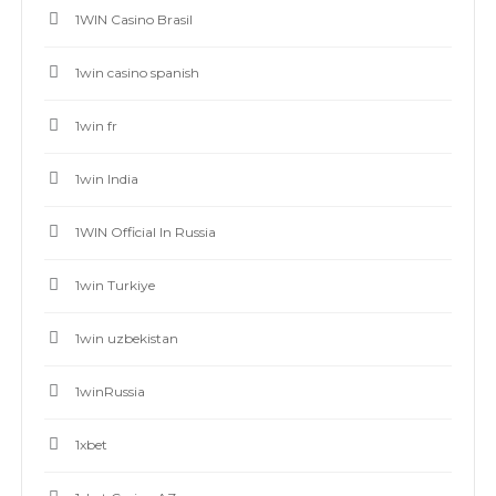
1WIN Casino Brasil
1win casino spanish
1win fr
1win India
1WIN Official In Russia
1win Turkiye
1win uzbekistan
1winRussia
1xbet