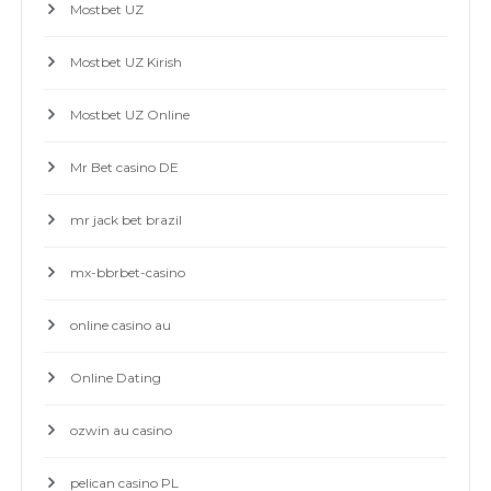
Mostbet UZ
Mostbet UZ Kirish
Mostbet UZ Online
Mr Bet casino DE
mr jack bet brazil
mx-bbrbet-casino
online casino au
Online Dating
ozwin au casino
pelican casino PL