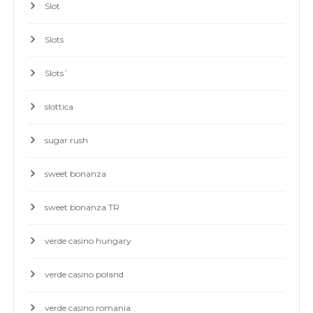
Slot
Slots
Slots`
slottica
sugar rush
sweet bonanza
sweet bonanza TR
verde casino hungary
verde casino poland
verde casino romania