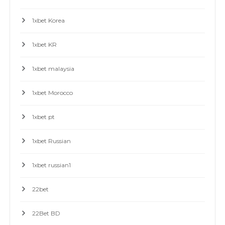
1xbet Korea
1xbet KR
1xbet malaysia
1xbet Morocco
1xbet pt
1xbet Russian
1xbet russian1
22bet
22Bet BD