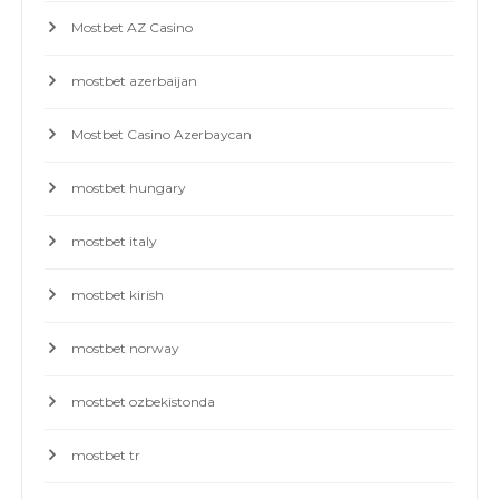
Mostbet AZ Casino
mostbet azerbaijan
Mostbet Casino Azerbaycan
mostbet hungary
mostbet italy
mostbet kirish
mostbet norway
mostbet ozbekistonda
mostbet tr