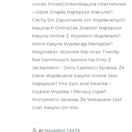
Unces PolskiContentKasyna Internetowe
– Gdzie Znajdę Najlepsze Warunki?
Cechy Do Zapoznania Um Wypłacalnych
Kasynach OnlineJak Znaleźć Najlepsze
Kasyno Online Z Wysokimi Wypłatami?
Które Kasyna Wypłacają Pieniądze?
Kingmaker: Wysokie Rtp Oraz Twenty-
five Darmowych Spinów Na Sloty Z
Jackpotem✅ Dolly CasinoCo Sprawia, Że
Dane Wypłacalne Kasyno Online Jest
Najlepsze? Fire Spin And Rewrite –
Szybkie Wypłaty I Płonący Ogień
RozrywkiCo Sprawia, Że Wskazane Jest
Grać Kasyno On-line...
BY
EDUARDO TESTE