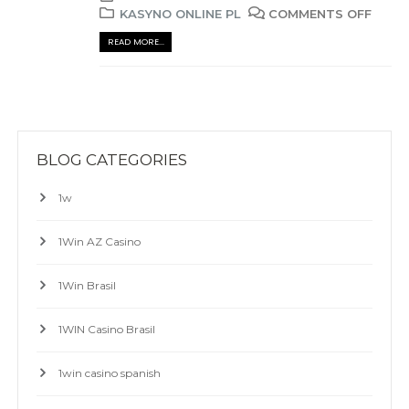
KASYNO ONLINE PL
COMMENTS OFF
READ MORE...
BLOG CATEGORIES
1w
1Win AZ Casino
1Win Brasil
1WIN Casino Brasil
1win casino spanish