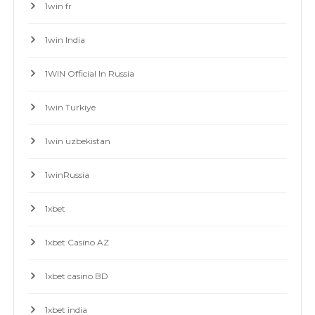
1win fr
1win India
1WIN Official In Russia
1win Turkiye
1win uzbekistan
1winRussia
1xbet
1xbet Casino AZ
1xbet casino BD
1xbet india