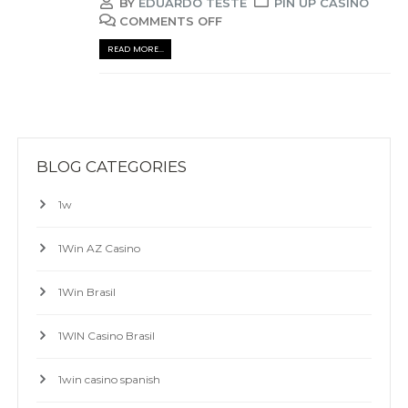
BY
EDUARDO TESTE
PIN UP CASINO
COMMENTS OFF
READ MORE...
BLOG CATEGORIES
1w
1Win AZ Casino
1Win Brasil
1WIN Casino Brasil
1win casino spanish