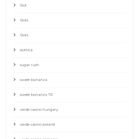
Slot
Slots
Slots`
slottica
sugar rush
sweet bonanza
sweet bonanza TR
verde casino hungary
verde casino poland