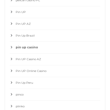
pelican casino PL
Pin UP
Pin UP AZ
Pin Up Brazil
pin up casino
Pin UP Casino AZ
Pin UP Online Casino
Pin Up Peru
pinco
plinko