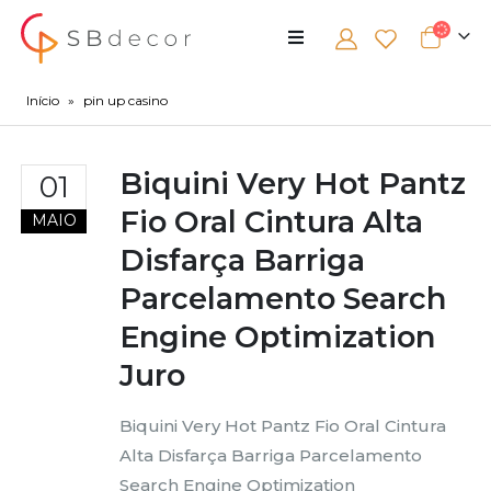
Início
»
pin up casino
Biquini Very Hot Pantz
01
Fio Oral Cintura Alta
MAIO
Disfarça Barriga
Parcelamento Search
Engine Optimization
Juro
Biquini Very Hot Pantz Fio Oral Cintura
Alta Disfarça Barriga Parcelamento
Search Engine Optimization