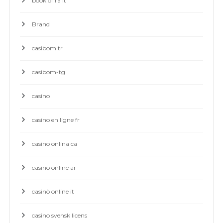
book of ra it
Brand
casibom tr
casibom-tg
casino
casino en ligne fr
casino onlina ca
casino online ar
casinò online it
casino svensk licens