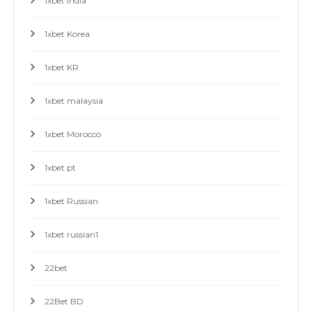
1xbet india
1xbet Korea
1xbet KR
1xbet malaysia
1xbet Morocco
1xbet pt
1xbet Russian
1xbet russian1
22bet
22Bet BD