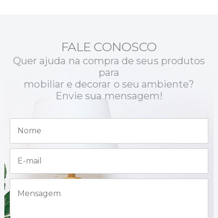
FALE CONOSCO
Quer ajuda na compra de seus produtos
para
mobiliar e decorar o seu ambiente?
Envie sua mensagem!
N
o
m
e
E
*
-
m
a
M
i
e
l
n
*
s