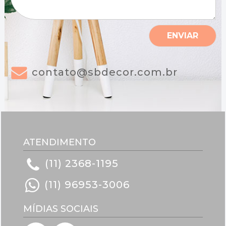
a
g
e
m
ENVIAR
*
contato@sbdecor.com.br
ATENDIMENTO
(11) 2368-1195
(11) 96953-3006
MÍDIAS SOCIAIS