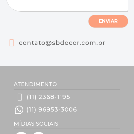
a
g
e
m
ENVIAR
*
contato@sbdecor.com.br
ATENDIMENTO
(11) 2368-1195
(11) 96953-3006
MÍDIAS SOCIAIS