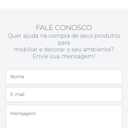
FALE CONOSCO
Quer ajuda na compra de seus produtos
para
mobiliar e decorar o seu ambiente?
Envie sua mensagem!
N
o
m
e
E
*
-
m
a
M
i
e
l
n
*
s