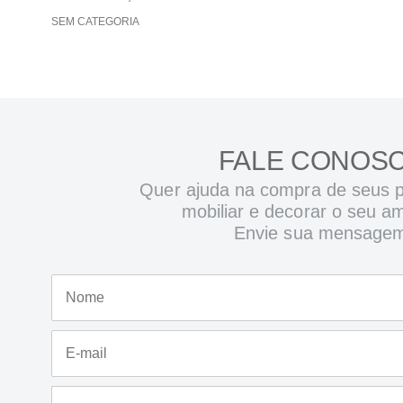
SEM CATEGORIA
FALE CONOS
Quer ajuda na compra de seus p
mobiliar e decorar o seu a
Envie sua mensage
N
o
m
e
E
*
-
m
a
M