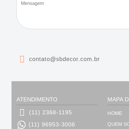
i
e
l
n
*
s
a
g
e
m
*
contato@sbdecor.com.br
ATENDIMENTO
MAPA D
(11) 2368-1195
HOME
(11) 96953-3006
QUEM S