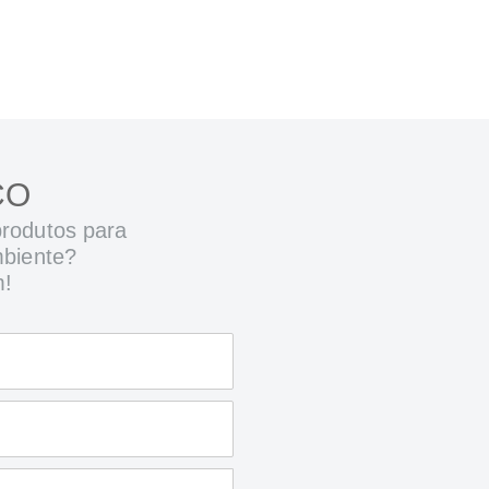
CO
rodutos para
mbiente?
m!