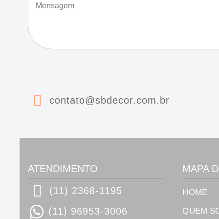
i
e
l
n
*
s
a
g
e
m
*
contato@sbdecor.com.br
ATENDIMENTO
MAPA D
(11) 2368-1195
HOME
(11) 96953-3006
QUEM S