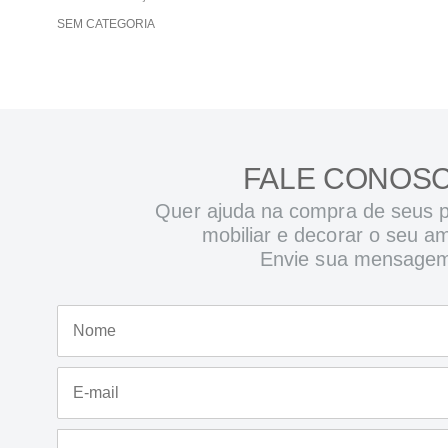
SEM CATEGORIA
FALE CONOS
Quer ajuda na compra de seus p
mobiliar e decorar o seu a
Envie sua mensage
N
o
m
e
E
*
-
m
a
M