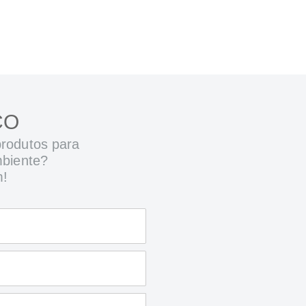
CO
rodutos para
mbiente?
m!