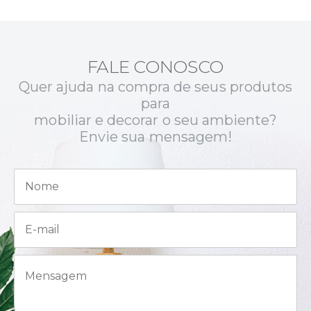
FALE CONOSCO
Quer ajuda na compra de seus produtos
para
mobiliar e decorar o seu ambiente?
Envie sua mensagem!
N
o
m
e
E
*
-
m
a
M
i
e
l
n
*
s