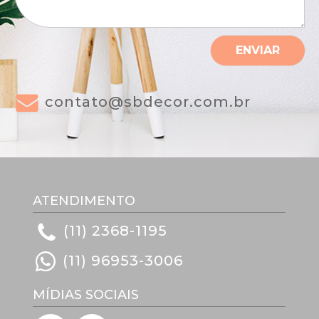
a
g
e
m
ENVIAR
*
contato@sbdecor.com.br
ATENDIMENTO
(11) 2368-1195
(11) 96953-3006
MÍDIAS SOCIAIS