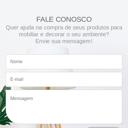
FALE CONOSCO
Quer ajuda na compra de seus produtos para
mobiliar e decorar o seu ambiente?
Envie sua mensagem!
N
o
m
e
E
*
-
m
a
M
i
e
l
n
*
s
a
g
e