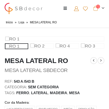
Início
»
Loja
»
MESA LATERAL RO
MESA LATERAL RO
MESA LATERAL SBDECOR
REF:
543 A /543 B
CATEGORIA:
SEM CATEGORIA
TAGS:
FERRO
,
LATERAL
,
MADEIRA
,
MESA
Cor da Madeira
LACA PRETA FOSCO
ENVELHECIDO
IMBÚIA
DEMOLIÇÃO