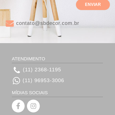
m
ENVIAR
*
contato@sbdecor.com.br
ATENDIMENTO
(11) 2368-1195
(11) 96953-3006
MÍDIAS SOCIAIS