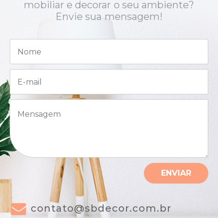
mobiliar e decorar o seu ambiente?
Envie sua mensagem!
N
o
m
e
E
*
-
m
a
M
i
e
l
n
*
s
a
g
e
m
ENVIAR
*
contato@sbdecor.com.br