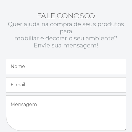
FALE CONOSCO
Quer ajuda na compra de seus produtos
para
mobiliar e decorar o seu ambiente?
Envie sua mensagem!
N
o
m
e
E
*
-
m
a
M
i
e
l
n
*
s
a
g