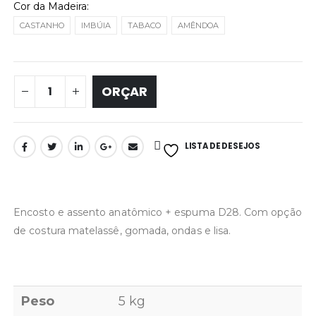
Cor da Madeira
CASTANHO
IMBÚIA
TABACO
AMÊNDOA
ORÇAR
LISTA DE DESEJOS
Encosto e assento anatômico + espuma D28. Com opção
de costura matelassê, gomada, ondas e lisa.
Peso
5 kg