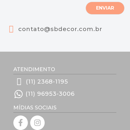
e
m
ENVIAR
*
contato@sbdecor.com.br
ATENDIMENTO
(11) 2368-1195
(11) 96953-3006
MÍDIAS SOCIAIS