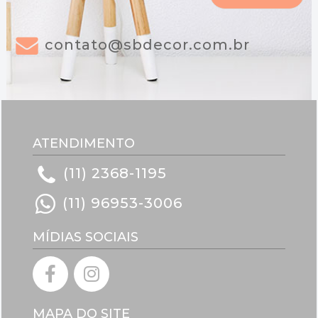
*
contato@sbdecor.com.br
ATENDIMENTO
(11) 2368-1195
(11) 96953-3006
MÍDIAS SOCIAIS
MAPA DO SITE