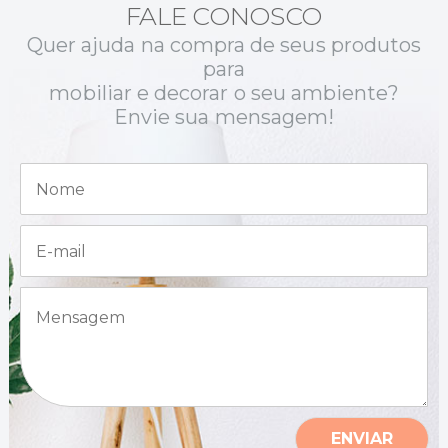
FALE CONOSCO
Quer ajuda na compra de seus produtos
para
mobiliar e decorar o seu ambiente?
Envie sua mensagem!
N
o
m
e
E
*
-
m
a
M
i
e
l
n
*
s
a
g
e
m
ENVIAR