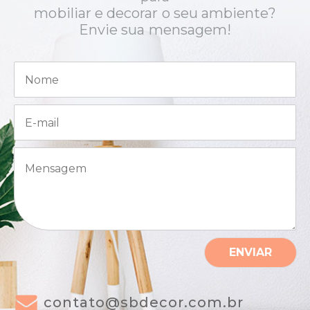
mobiliar e decorar o seu ambiente?
Envie sua mensagem!
N
o
m
e
E
*
-
m
a
M
i
e
l
n
*
s
a
g
e
m
ENVIAR
*
contato@sbdecor.com.br