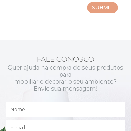
SUBMIT
FALE CONOSCO
Quer ajuda na compra de seus produtos
para
mobiliar e decorar o seu ambiente?
Envie sua mensagem!
N
o
m
e
E
*
-